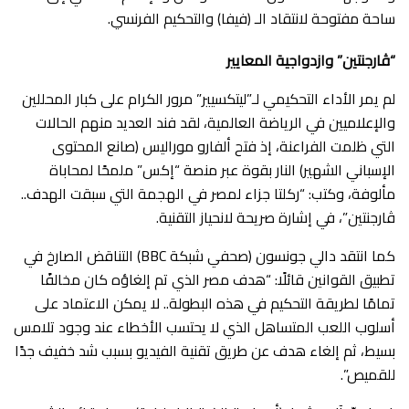
ساحة مفتوحة لانتقاد الـ (فيفا) والتحكيم الفرنسي.
“ڤارجنتين” وازدواجية المعايير
​لم يمر الأداء التحكيمي لـ”ليتكسيير” مرور الكرام على كبار المحللين
والإعلاميين في الرياضة العالمية، لقد فند العديد منهم الحالات
التي ظلمت الفراعنة، إذ فتح ألفارو موراليس (صانع المحتوى
الإسباني الشهير) النار بقوة عبر منصة “إكس” ملمحًا لمحاباة
مألوفة، وكتب: “ركلتا جزاء لمصر في الهجمة التي سبقت الهدف..
ڤارجنتين”، في إشارة صريحة لانحياز التقنية.
​كما انتقد دالي جونسون (صحفي شبكة BBC) التناقض الصارخ في
تطبيق القوانين قائلًا: “هدف مصر الذي تم إلغاؤه كان مخالفًا
تمامًا لطريقة التحكيم في هذه البطولة.. لا يمكن الاعتماد على
أسلوب اللعب المتساهل الذي لا يحتسب الأخطاء عند وجود تلامس
بسيط، ثم إلغاء هدف عن طريق تقنية الفيديو بسبب شد خفيف جدًا
للقميص”.