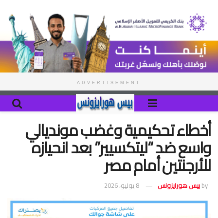
ADVERTISEMENT
أخطاء تحكيمية وغضب مونديالي
واسع ضد “ليتكسيير” بعد انحيازه
للأرجنتين أمام مصر
by
بيس هورايزونس
8 يوليو، 2026