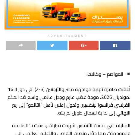
ADVERTISEMENT
العواصم – وكالات:
​أعقبت صافرة نهاية مواجهة مصر والأرجنتين (3-2)، في دور الـ16
لمونديال 2026، موجة غضب عارم وجدل عالمي واسع ضد الحكم
الفرنسي فرانسوا ليتكسيير، وتحول إعلان تأهل “التانجو” إلى ربع
النهائي إلى بداية لسجال طويل لم ينتهِ.
​المباراة التي حبست الأنفاس شهدت قرارات وصفت بـ”الصادمة
والموجهة”، مما حوّل منصات التواصل والإعلام العالمي إلى