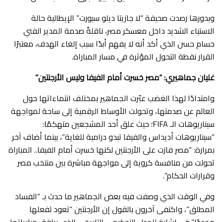
​وبدورها رصدت صحيفة “لا جازيتا ديلو سبورت” الإيطالية حالة
الاستياء الشديد داخل معسكر مصر، ناقلةً صدمة المدير الفني
حسام حسن الذي أكد أنه لا يفهم أبدًا سبب إلغاء الهدف، معتبرًا
القرار نقطة التحول المؤثرة في مسار المباراة.
غليان جماهيري: “مصر خسرت أمام الفيفا وليس الأرجنتين”
​وامتدادًا لهذا الغضب عبّرت الجماهير بمختلف انتماءاتها حول
العالم عن صدمتها، وتحولت الأوساط الرقمية إلى ساحة لمواجهة
سيناريوهات الـ FIFA؛ حيث علق أحد المشجعين متهكمًا:
“سيناريوهات أديداس والفيفا تبدو درامية للغاية”، بينما أضاف آخر
بمرارة: “مصر فازت على الأرجنتين لكنها خسرت أمام الفيفا.. المباراة
تحولت من منافسة كروية إلى مواجهة مباشرة بين منتخب مصر
وقرارات الحكام”.
​وفي الوقت الذي وصفت فيه بعض الجماهير ما حدث بـ “الفساد
المطلق”، واكتفى آخرون بالقول إن الأرجنتين “تعود لفعلها