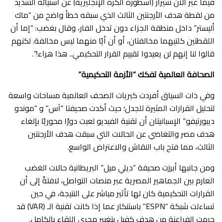
​فيما عبّر آلان شيرار (أسطورة الكرة الإنجليزية) عن استيائه الشديد
من لقطة هدف الأرجنتين الثالث الذي سبقه خطأ واضح من “ماك
أليستر” داخل منطقة الجزاء دون تدخل الفار، وقال بغضب: “إما أن
اللقطتين كلتيهما مخالفتان، أو أن أيًا منهما ليس مخالفة. لكنهم
قالوا لنا إنهم لن يعيدوا تقييم القرار التحكيمي.. هذا هراء!”.
الصحافة العالمية تفكك “الأزمة التحكيمية”
​وفي ذات السياق أفردت كبريات الصحف العالمية مساحات واسعة
لتحليل القرارات المثيرة للجدل؛ حيث أكدت صحيفتا “آس” و “موندو
ديبورتيفو” الإسبانيتان أن تقنية الفيديو لعبت دورًا محوريًا بإلغاء
هدف مصر والتغاضي عن الحالات التي سبقت هدف الأرجنتين
الثالث، مما فتح باب النقاش والاعتراض الواسع.
​ومن جانبها أبرزت صحيفة “ديلي ميل” البريطانية حالات الغضب
العارم بين الجماهير المصرية عبر منصات التواصل، لافتةً إلى أن
القرارات التحكيمية كان لها تأثير مباشر على النتيجة، في حين
تساءلت شبكة “ESPN” باستنكار عما إذا كانت تقنية الـ (VAR) قد
حرمت الفراعنة من هدف كفيل بتغيير مجرى اللقاء بالكامل.