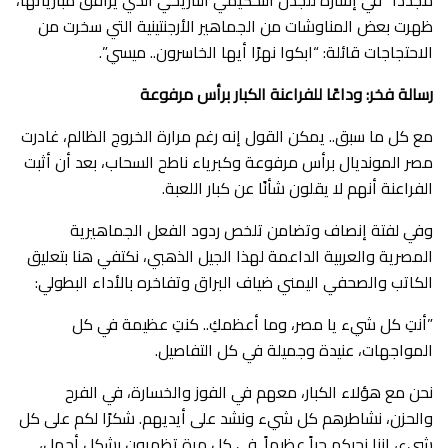
مجددًا” في إشارة للجدل التحكيمي التاريخي الذي يرافق مبارياتها،
ظهرت بعض المناوشات من الجماهير الأرجنتينية التي سخرت من
الاحتجاجات قائلة: “ابكوا نهرًا أيها الخاسرون.. ميسي”.
رسالة فخر: وداعًا للفراعنة الكبار برأس مرفوعة
​مع كل ما سبق.. يمكن القول إنه رغم مرارة الخروج الظالم، غادرت
مصر المونديال برأس مرفوعة وكبرياء ناطح السحاب، بعد أن أثبت
الفراعنة أنهم لا يقلون شأنًا عن كبار اللعبة.
​وفي لفتة إنصاف وتضامن تلخص ردود الفعل الجماهيرية
المصرية والعربية الداعمة لهذا الجيل الذهبي، نكتفي هنا بتعليق
الكاتب والصحفي اليمني ضياف البراق وتفاخره بالأداء البطولي:
​”أنتِ كل شيء يا مصر، وما أعظمكِ.. كنتِ عظيمة في كل
المواجهات، عنيدة وجميلة في كل التفاصيل.
​نحن مع هؤلاء الكبار، معهم في الفوز والخسارة، في الفرح
والحزن، نشاطرهم كل شيء ونشد على أيديهم. شكرًا لكم على كل
شيء، إننا نحبكم حباً عظيماً. في كل مرة تظهرون بشكل أجمل،