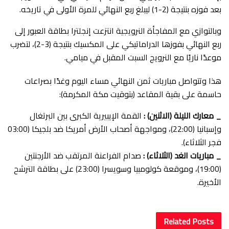
بعد فوزه بنتيجة (2-1) ليبلغ ربع النهائي للمرة الأولى في تاريخه.
​وبالتوازي مع المفاجأة النرويجية انتزعت إنجلترا بطاقة العبور إلى
ربع النهائي بفوزها الدراماتيكي على المكسيك بنتيجة (3-2)، لتضرب
موعدًا ناريًا مع النرويج السبت المقبل في ميامي.
​هذا وتتواصل مباريات ثمن النهائي مساء اليوم وغدًا بصراعات
حاسمة على بقية المقاعد (بتوقيت مكة المكرمة):
_ معارك الليلة (الاثنين) :
القمة الإيبيرية الكبرى بين البرتغال
وإسبانيا (22:00)، ومواجهة أصحاب الأرض أمريكا ضد بلجيكا (03:00
فجر الثلاثاء).
_ مباريات الغد (الثلاثاء) :
صدام الفراعنة المرتقب ضد الأرجنتين
(19:00)، وموقعة كولومبيا وسويسرا (23:00) على بطاقة الترشح
الأخيرة.
Related
Posts