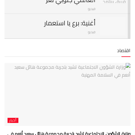
فيديو
أغنية: برع يا استعمار
فيديو
من روائع أبو نصار
اقتصاد
فيديو
فيديو .. مستشفى خليفة العام
بالتربة تعبث بجثث الموتى
فيديو
أخبار
وزارة الشؤون الاجتماعية تشيد بتجربة مجموعة هائل سعيد أنعم في