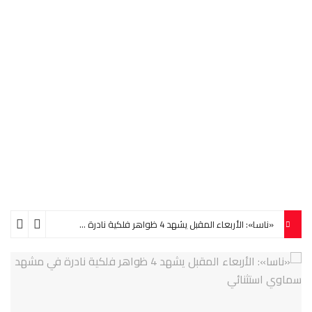
على رصيفٍ مُلغَمٍ بالأعين
ناجية.. على رصيف الستين! | قصة قصيرة
على سبيل التلاشي
«ناسا»: الأربعاء المقبل يشهد 4 ظواهر فلكية نادرة في مشهد سماوي استثنائي