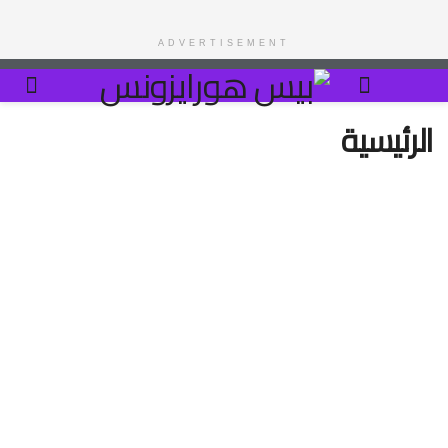
ADVERTISEMENT
الرئيسية
أخر الاخبار
«ناسا»: الأربعاء المقبل يشهد 4 ظواهر فلكية نادرة
في مشهد سماوي استثنائي