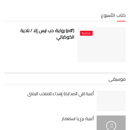
كتاب الأسبوع
(pdf) رواية: حب ليس إلا / نادية
مكتبة
الكوكباني
موسيقى
أغنية (في الصدارة): إهداء للمنتخب اليمني
أغنية: برع يا استعمار