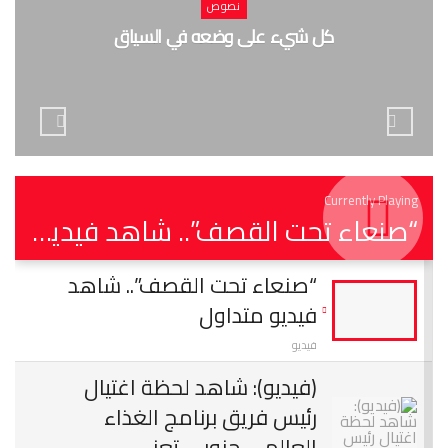
نصوص
كل شيء على وضعه في السياق
Currently Playing
“صنعاء تحت القصف”.. شاهد فيديو متداول
“صنعاء تحت القصف”.. شاهد
فيديو متداول
فيديو
(فيديو): شاهد لحظة اغتيال
رئيس فريق برنامج الغذاء
العالمي جنوبي تعز