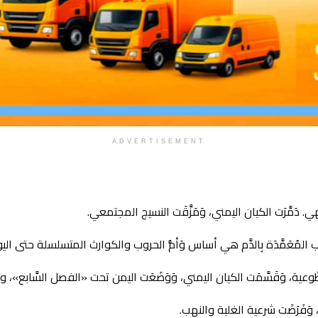
ADVERTISEMENT
. دَمَّرَت الكيان اليمني، وَمَزَّقَت النسيج المجتمعي.
عية، وَقَسَّمَت الكيان اليمني، وَوَضَعَت اليمن تحت «الفصل السَّابع»، ووصا
 وَفَرَضَت شرعية الغلبة والنهب.