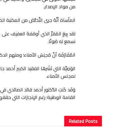
من مواد الإصدار.
المأساة أنَّهُ جرى التَّخلُّصَ من المكتبة
لقد بِيعَ المَقرَّ الذي أوقفهُ العفيف ع
نسمع له صَوتًا.
المُفَارَقَة أنَّ مَجلِسَ الأمناء؛ ومنهم ا
الوَصِيَّة التي نَشَرهَا الفقيد الكبير 
لمجلس الأمناء.
وَقَد كَتبَ الدُّكتور أحمد قائد الصائدي 
القامة الوطنية؛ رغم الإنجازات التي حققه
Related
Posts