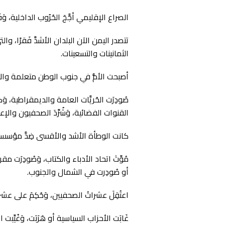
الصراع الإقليمي أجَّجَ الحُرُوب الداخلية، و
تتصدر اليمن الآن البلدان الأشدَّ فَقرًا، 
الثمانينات والتسعينات.
أصبحت الأمُّ في جنوب الوطن متعلمة والابنة
صُودِرَت الحُريَّات العامة والديمقراطية، وَك
القنوات الفضائية، وَشُرِّدَ الصحفيون والإع
كانت الوطأة الأشد والأقسى ضِدَّ مؤسسات
مُوِّتَ اتحاد الأدباء والكتاب، وَصُودِرَت
أو صُودِرت في الشمال والجنوب.
اعتُقِلَ عشراتُ الصحفيين، وَحُكِمَ على ع
غَابَت الأحزاب السياسية أو هَرَبَت، وَغُ