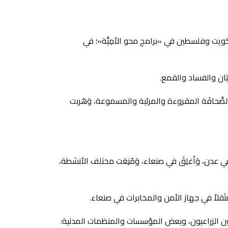
َ الكويت وفلسطين في «برامج محو الأمِيَّة»؛ في
غيَان والفساد والقمع.
غَابت الصَّحافَة المقروءة والمرئية والمسموعة، وَهَربت
 في عدن، وَأغلِقَ في صنعاء، وَمُنِعَت مختلف الأنشطة،
تَقلاً في جهاز الأمن والمخابرات في صنعاء.
هندسون الزراعيون، وبعض المؤسسات والمنظمات المدنية: