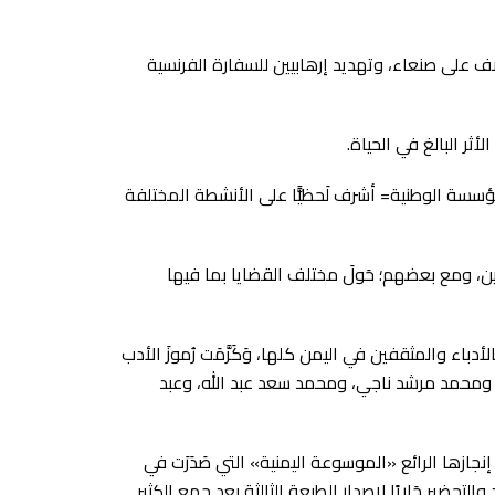
قصف على صنعاء، وتهديد إرهابيين للسفارة الفرنسية
أثر البالغ في الحياة.
ء المؤسسة الوطنية= أشرف لَحظيًّا على الأنشطة المختلفة
نفردين، ومع بعضهم؛ حَولَ مختلف القضايا بما فيها
باء والمثقفين في اليمن كلها، وَكَرَّمَت رُموزَ الأدب
، ومحمد مرشد ناجي، ومحمد سعد عبد الله، وعبد
نجازها الرائع «الموسوعة اليمنية» التي صَدَرَت في
لتحضير جَاريًا لإصدار الطبعة الثالثة بعد جمع الكثير