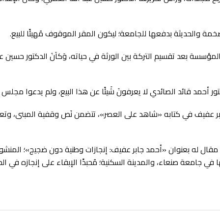
 الضخمة والحديثة بدفعها للجامعة؛ ليكون المقر الموقوف مُهيئًا للبيع.
لى المؤسسة بعد تقسيم التركة بين الورثة في حياته، وَكاَنَ الدكتور حسي
لدكتور أحمد قائد الصائدي لا يعرفونَ شَيئًا عن هذا البيع، ولم يدعوا مجلس ا
أحمد جابر عفيف في كتابه «شاهد على العصر»، تتضمن نَص وقفية المبنى، و
في مقال له بعنوان «أحمد جابر عفيف: إنجازات وطنية دون ضجيج»؛ المنشور 
ا في جامعة صنعاء، والمدينة السكنية؛ مُحبذًا الإبقاء على إنجازه في ا