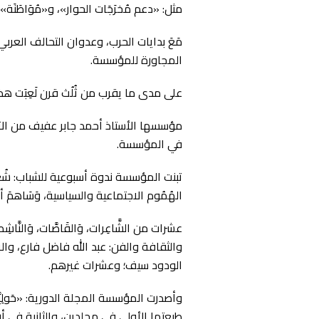
مثل: «دعم مُخرَجَات الحوار»، و«مُوَاطَنَة».
مَعَ بدايات الحرب، وعدوان التحالف العرب
المجاورة للمؤسسة.
على مدى ما يقرب من ثُلُث قرن لَعِبَت هذه ا
مؤسسها الأستاذ أحمد جابر عفيف من الآباء ا
في المؤسسة.
تبنت المؤسسة ندوة أسبوعية للشباب: شُعَرَاء
الهُمُوم الاجتماعية والسياسية، وَسَاهم
عشرات من الشَّاعِرات، وَالقَاصَّات، وَالن
والثقافة والفن: عبد الله فاضل فارع، و
الودود سيف؛ وعشرات غيرهم.
وأصدرت المؤسسة المجلة الدورية: «حَولِيَّ
طبعتها الأولى في مجلدين، والثانية في أربع