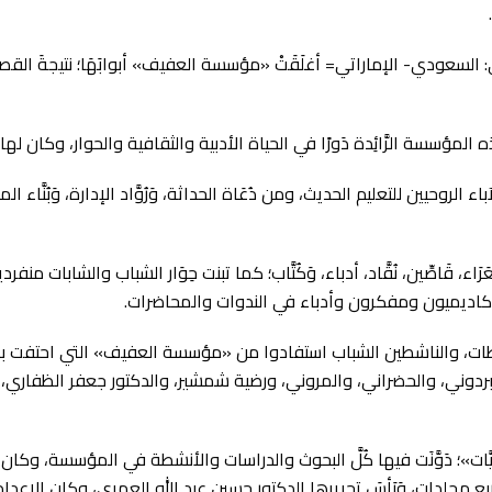
ي: السعودي- الإماراتي= أغلَقَتْ «مؤسسة العفيف» أبوابَهَا؛ نتيجةَ ال
لمؤسسة الرَّائِدة دَورًا في الحياة الأدبية والثقافية والحوار، وكان لها ال
لروحيين للتعليم الحديث، ومن دُعَاة الحداثة، وَرُوَّاد الإدارة، وَبُنَّا
، قَاصِّين، نُقَّاد، أدباء، وَكُتَّاب؛ كما تبنت حِوَار الشباب والشابات م
َ أكاديميون ومفكرون وأدباء في الندوات والمحاضرات.
َّاشِطات، والناشطين الشباب استفادوا من «مؤسسة العفيف» التي احتفت بالأد
البردوني، والحضراني، والمروني، ورضية شمشير، والدكتور جعفر الظفاري
ات»؛ دَوَّنَت فيها كُلَّ البحوث والدراسات والأنشطة في المؤسسة، وكان إ
 مجلدات، وَرَأسَ تحريرها الدكتور حسين عبد الله العمري، وكان الإعداد وا