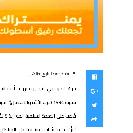
بقلم: عبدالباري طاهر
جرائم الحرب في اليمن وعليها تبدأ ولا تنتهي
فحرب 1994 (حرب الرِّدَّة والانفصال)؛ الحرب المُعَمَّدَة بِالدَّم هي أساس وَأمُّ الحروب والكوارث المتسلسلة حتى اليوم: هذه الحرب، وما تلاها.
قَضَت على الوحدة السلمية الحوارية وَالطَّو
تَوزَّعَت المليشيات المبندقة على المناطق،