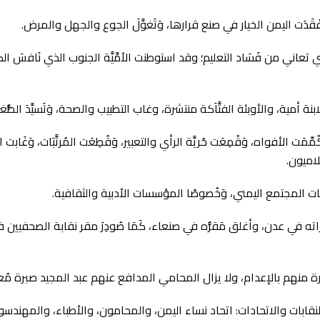
َفَقَدَت اليمن الخيار في صنع قرارها، وَتَغوَّلَ الجوع والجهل والمرض.
والتي تعاني من فَسَاد التعليم؛ وقد استوطنت الأمِّيَّة الجنوب الذي نَافس
 أمية، والأوبئة الفتَّاَكة منتشرة، وغاب التطبيب والصحة، وَتَسيَّدَ الطُّ
ُمِّمَت الأفواه، وَقُمِعَت حُريَّة الرأي والتعبير، وَقُطِعَت المُرتَّبَات، وَ
لاميون.
 المجتمع اليمني، وَخُصوصًا المؤسسات الأدبية والثقافية.
 مقراته في عدن، وأغلق مَقرُّه في صنعاء، كَمَا صُودِرَ مقر نقابة الصحفيين
شرة منهم بالإعدام، ولا يزال المحامي المدافع عنهم عبد المجيد صبرة مُع
يِّبت النقابات والاتحادات: اتحاد نساء اليمن، والمحامون، والأطباء، والم