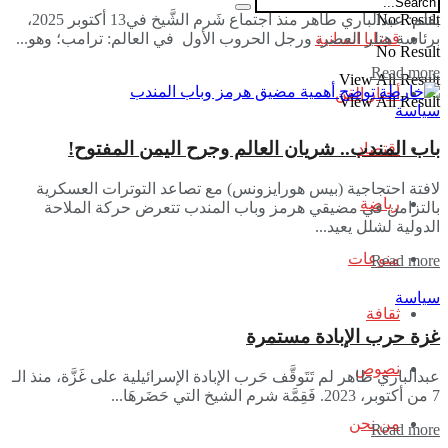
بقلم: عبدالباري طاهر منذ اجتماع شَرم الشَّيخ في13 أكتوبر 2025،
No Result
برئاسة هتلر العصر، ورجل الحروب الأول في العالم: ترامب؛ وهو...
قضايا انسانية
No Result
Read more
View All Result
أخبار الفن
View All Result
سياسة
باب المندب.. شريان العالم وجرح اليمن المفتوح!
اقتصاد
لافتة احتجاجية (بيس هورايزونس) مع تصاعد التوترات العسكرية
رياضة
بالتزامن في مضيقي هرمز وباب المندب تتعرض حركة الملاحة
الدولية لشلل يعيد...
منوعات
Read more
سياسة
ثقافة
غزة حرب الإبادة مستمرة
نصوص
عبدالباري طاهر لم تَتَوقَّف حَرب الإبادة الإسرائيلية على غَزَّة، منذ الـ
7 من أكتوبر، 2023. فَقِمَّة شرم الشيخ التي حَضَرهَا...
من نحن
Read more