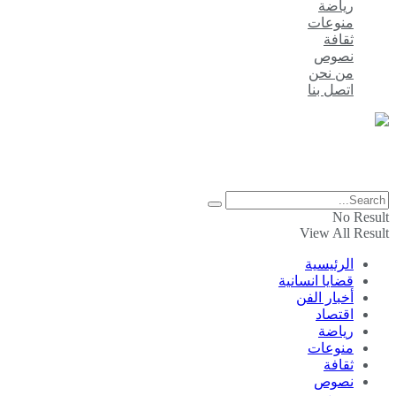
رياضة
منوعات
ثقافة
نصوص
من نحن
اتصل بنا
موقع إخباري يمني مستقل
© 2019 جميع الحقوق محفوظة لموقع بيس هورايزونس
No Result
View All Result
الرئيسية
قضايا انسانية
أخبار الفن
اقتصاد
رياضة
منوعات
ثقافة
نصوص