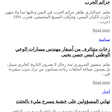
جرائم الحرب
بقلم: عبدالباري طاهر جرائم الحرب في اليمن وعليها تبدأ ولا تنتهي.
دَمَّرَت الكيان اليمني، وَمَزَّقَت النسيج المجتمعي. فحرب 1994
(حرب...
Read more
سياسة
زخات متناثرة.. من أسفار مهندس مسارات الوعي
الوطني أنيس حسن يحيى​
بقلم: منصور السروري ​ثمة رجال لا يعبرون التاريخ كعابري سبيل،
بل يعيدون صياغة اتجاهات رياحه.يتمكنون من ترك ندوب متفردة
في...
Read more
أخبار
تهاني المسؤولين على خشبة مسرح مليء بالجثث
سمية الفقيه الفجوة الموجودة بين السلطة اليمنية وبين الواقع