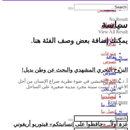
اقتصاد
رياضة
أخبار الفن
No Result
سياسة
اقتصاد
رياضة
منوعات
View All Result
رياضة
يمكنك إضافة بعض وصف الفئة هنا.
منوعات
ثقافة
منوعات
ثقافة
سياسة
نصوص
ثقافة
النزوح البحري المشهدي والبحث عن وطن بديل!
نصوص
من نحن
أ. د. قاسم المحبشي في ضوء نظرية صراع الإنسان من أجل
نصوص
الاعتراف ليست سبتة مجرد مدينة صغيرة على الساحل
من نحن
المتوسطي،...
اتصل بنا
من نحن
Read more
اتصل بنا
اتصل بنا
سياسة
غزة أولاً.. «حافظوا على إنسانيتكم» فيتوريو أريغوني
الرئيسية