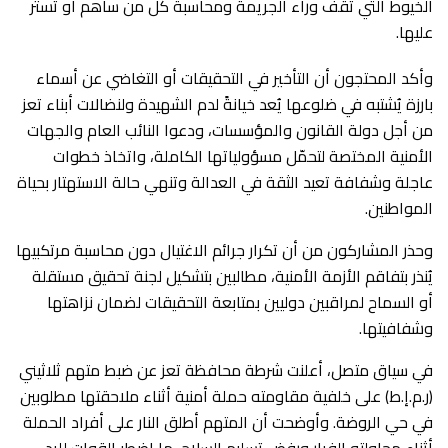
الخيوط التي تقف وراء الجريمة ومحاسبة كل من ساهم أو تستر
عليها.
وأكد المحتجون أن التأخير في التحقيقات أو التغاضي عن أسماء
بارزة يُشتبه في ضلوعها يُعد خيانةً لدم الشهيدة ولنضالات أبناء تعز
من أجل دولة القانون والمؤسسات، ودعوا النائب العام والجهات
الأمنية المختصة لتحمّل مسؤولياتها الكاملة، واتخاذ خطوات
عاجلة وشفافة تعيد الثقة في العدالة وتنهي حالة الاستهتار بحياة
المواطنين.
وحذر المشاركون من أن تكرار جرائم الاغتيال دون محاسبة مرتكبيها
يُنذر بتفاقم الأزمة الأمنية، مطالبين بتشكيل لجنة تحقيق مستقلة
أو السماح لمراقبين دوليين بمتابعة التحقيقات لضمان نزاهتها
وشفافيتها.
في سياق متصل، أعلنت شرطة محافظة تعز عن ضبط متهم ثلاثيني
(ر.م.إ.ط) على خلفية مقاومته حملة أمنية أثناء ملاحقتها مطلوبين
في حي الروضة. وأوضحت أن المتهم أطلق النار على أفراد الحملة