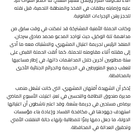
أثناء محاولته الفرار ورفض تسليم السلاح، ما اضطر القوات للرد
عليه وإصابته بطلقات في الفخذ والمنطقة اللحمية، قبل نقله
للحجز رهن الإجراءات القانونية.
وكانت الحملة الأمنية المشتركة قد تمكنت في وقت سابق من
مداهمة تلة الوكيل، حيث تواجد المدعو محمد صادق سرحان،
المنفذ الرئيس لجريمة اغتيال المشهري، والاشتباك معه ما أدى
إلى مقتله أثناء مقاومته للحملة. كما ألقت الحملة القبض على
ستة مطلوبين آخرين خلال المداهمات ذاتها، في إطار مساعيها
لتعقب جميع المتورطين في الجريمة والجرائم الجنائية الأخرى
بالمحافظة.
يُذكر أن الشهيدة أفتهان المشهري، التي كانت تشغل منصب
مديرة صندوق النظافة والتحسين في تعز، اغتيلت الأسبوع الماضي
برصاص مسلحين في جريمة بشعة. وقد اعتبر ناشطون أن اغتيالها
استهدف جهودها في مكافحة الفساد وإعادة بناء مؤسسات
الدولة، ما جعل دمها رمزًا للمطالبة بإنهاء حالة الانفلات الأمني
وتحقيق العدالة في المحافظة.