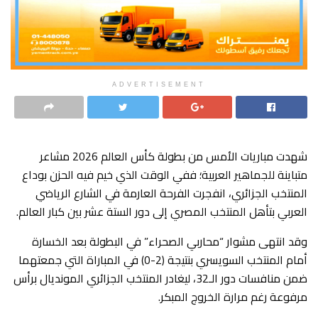
ADVERTISEMENT
​شهدت مباريات الأمس من بطولة كأس العالم 2026 مشاعر
متباينة للجماهير العربية؛ ففي الوقت الذي خيم فيه الحزن بوداع
المنتخب الجزائري، انفجرت الفرحة العارمة في الشارع الرياضي
العربي بتأهل المنتخب المصري إلى دور الستة عشر بين كبار العالم.
​وقد انتهى مشوار “محاربي الصحراء” في البطولة بعد الخسارة
أمام المنتخب السويسري بنتيجة (2-0) في المباراة التي جمعتهما
ضمن منافسات دور الـ32، ليغادر المنتخب الجزائري المونديال برأس
مرفوعة رغم مرارة الخروج المبكر.