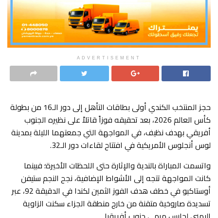
ADVERTISEMENT
​حجز المنتخب الكندي أولى بطاقات التأهل إلى دور الـ16 من بطولة
كأس العالم 2026، بعد تحقيقه فوزاً قاتلاً على نظيره الجنوب
أفريقي بهدف نظيف، في المواجهة التي جمعتهما الليلة بمدينة
لوس أنجلوس الأمريكية في افتتاح لقاءات دور الـ32.
​واتسمت المباراة بالندية والإثارة حتى اللحظات الأخيرة؛ فبينما
كانت المواجهة تتجه إلى الأشواط الإضافية، نجح النجم ستيفن
أوستاكيو في خطف هدف الفوز الثمين لكندا في الدقيقة 92، عبر
تسديدة صاروخية متقنة من خارج منطقة الجزاء سكنت الزاوية
اليمنى لحارس مرمى جنوب أفريقيا.