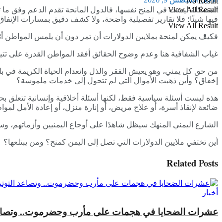
No Result
المشكلة ليست في المنح نفسها، فالدول المانحة تقدم الدعم وفق ما تراه و
View All Result
فيها شيئًا؛ فلا تقارير تفصيلية واضحة، ولا كشف دقيق بمسارات الإنفاق، 
View All Result
فكيف يمكن لمنحة بملايين الدولارات أن تمر دون أن يلمس المواطن أث
غياب الشفافية هنا وعدم وضوح الحقائق أفقد المواطن القدرة على تتبع
من حق كل يمني، وهو يعيش الفقر والذل وانعدام الحياة الكريمة في بل
إخفاق؟ وأين ذهبت الأموال التي لم تتحول إلى خدمات ملموسة؟
هذه ليست أسئلة سياسية فقط، لكنها أسئلة أخلاقية وإنسانية تتعلق بحي
ضائعة لإنقاذ أسرة، أو علاج مريض، أو إنارة منزل، أو إعادة الأمل لمو
الشارع اليمني المنهك سيظل شاهدًا على أوجاع اليمنيين وأزماتهم، و
أين تختفي ملايين الدولارات التي تصل إلى اليمن كمنح؟ ومن يبتلعها؟
Related
Posts
أخبار
عشرات الضحايا في هجمات على مأرب وحضرموت.. وتصاعد ا