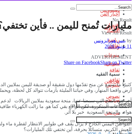
رياضة
أخبار الفن
أخبار الفن
No Result
مليارات تُمنح لليمن .. فأين تختفي؟
اقتصاد
منوعات
اقتصاد
View All Result
رياضة
by
بيس هورايزونس
ثقافة
11 يونيو، 2026
رياضة
منوعات
ADVERTISEMENT
Share on Facebook
Share on Twitter
نصوص
منوعات
ثقافة
سمية الفقيه
ثقافة
من نحن
كثيرًا ما نسمع عن منح تقدّمها دول شقيقة أو صديقة لليمن بملايين الد
نصوص
أرض واقعنا المنهار، وفي حياتنا المليئة بأزمات تتوالد كل لحظة، ويحم
نصوص
من نحن
آخر هذه المنح التي سمعنا عنها، منحة سعودية بملايين الريالات لدعم
الانقطاعات المتكررة، لكن الواقع بقي كما هو. ما زالت الكهرباء طافي
هواء، والمنحة السعودية خبر بلا أثر.
من نحن
No Result
المواطن اليمني الكادح لا يزال يقف في طوابير الانتظار لقطرة ماء
للعيش الكريم، متسائلًا بحرقة، أين تختفي تلك المليارات؟
الأحد, أغسطس 9, 2026