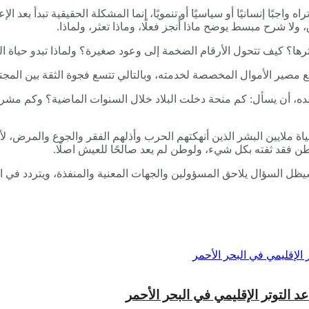
اجبًا إنسانيًا أو سياسيًا أو تنمويًا، إنما المشكلة الحقيقية تبدأ بعد
ولا شرح مبسط يوضح ماذا أُنجز فعلًا، وماذا تعثر، ولماذا.
رها؟ كيف تتحول الأرقام الضخمة إلى وعود صغيرة؟ ولماذا تبدو حياة ال
 مصير الأموال المخصصة لخدمته، وبالتالي تتسع فجوة الثقة بين المجتم
ده، أن يسأل: كم منحة دخلت البلاد خلال السنوات الماضية؟ وكم مشروع
اة ملايين البشر الذين أنهكتهم الحرب وأذلهم الفقر والجوع والمرض، لأ
اطن فقد ثقته بكل شيء، ولوطن لم يعد صالحًا للعيش اصلًا.
سيظل السؤال يلاحق المسؤولين والجهات المعنية والمنفذة، ويتردد في 
لتوتر الإقليمي في البحر الأحمر