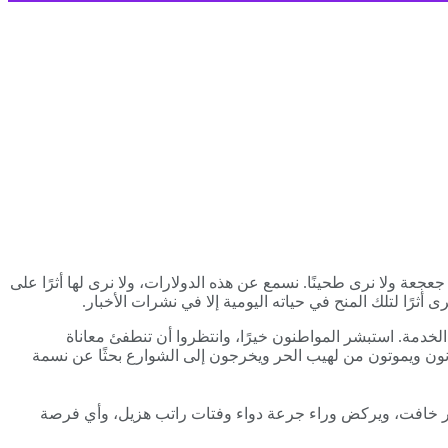
عجعة ولا نرى طحينًا. نسمع عن هذه الدولارات، ولا نرى لها أثرًا على
ثرًا لتلك المنح في حياته اليومية إلا في نشرات الأخبار.
خدمة. استبشر المواطنون خيرًا، وانتظروا أن تنطفئ معاناة
عانون ويموتون من لهيب الحر ويخرجون إلى الشوارع بحثًا عن نسمة
نور خافت، ويركض وراء جرعة دواء وفتات راتب هزيل، وأي فرصة