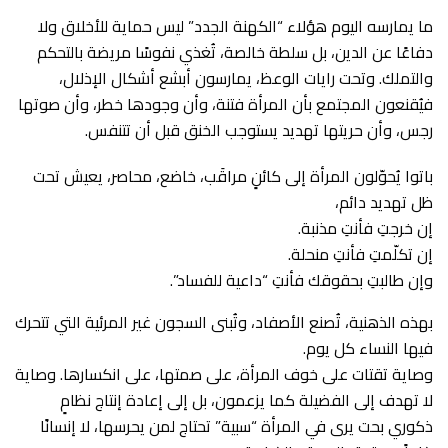
ما يمارسه اليوم هؤلاء “الكهنة الجدد” ليس حماية للأخلاق ولا
دفاعًا عن الدين، بل سلطة خالصة، تُغذي نفوسًا مريضة بالتحكم
والتملك. وتحت رايات الوعظ، يمارسون أبشع أشكال الإذلال،
فيُقنعون المجتمع بأن المرأة فتنة، وأن وجودها خطر، وأن صوتها
رجس، وأن حريتها تهديد يستوجب الخنق قبل أن تتنفس.
باتوا يُحوّلون المرأة إلى كائنٍ مراقَب، خاضع، محاصر، يعيش تحت
ظل تهديد دائم،
إن خرجتِ فأنتِ مذنبة.
إن تكلّمتِ فأنتِ منحلة.
وإن طالبتِ بحقوقك فأنتِ “داعية للفساد”.
بهذه الذهنية، تُصنع الأصفاد، وتُبنى السجون غير المرئية التي تتحرك
فيها النساء كل يوم.
وصاية تقتات على خوف المرأة، على صمتها، على انكسارها. وصاية
لا تهدف إلى الفضيلة كما يزعمون، بل إلى إعادة إنتاج نظامٍ
ذكوري بحت يرى في المرأة “سبية” تحتاج لمن يحرسها، لا إنسانًا