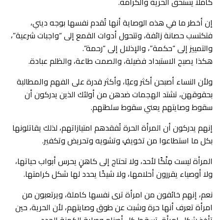
كاملًا يستحق الحرية والكرامة.
إن أخطر ما في هذه الوصاية أنها تُقدم نفسها بوجه ديني،
فتكتسب حصانة زائفة، وتتحول أدوات القمع إلى “واجبات شرعية”،
والتمييز إلى “حكمة”، والإذلال إلى “رحمة”.
هكذا يصبح الاستبداد فضيلة، والصمت طاعة، والظلم عبادة.
ولأن النساء أصبحن أكثر وعيًا، وأكثر قدرة على الفهم والمطالبة
بحقوقهن، تشتد الهجمات ضدهن من أولئك الذين يدركون أن
سقوط وصايتهم يعني سقوط سلطتهم.
إنهم يدركون أن المرأة الحرة تُفقدهم امتيازاتهم، لذلك يقاتلونها
بكل ما استطاعوا من تخويفٍ وتشويه وتحريض وتكفير.
المرأة ليست مِلْكًا لأحد، ولا تحتاج إلى كاهنٍ يحرس أبواب حياتها،
ولا أوصياء يقررون أحلامها، ولا شيخًا يحدد لها شكل كرامتها.
نعم، إنهم خائفون من امرأة ترى نفسها كاملة، ويرتعبون من
امرأة تعرف أنها حرة وشبت عن طوق وصايتهم، لأن الحرية، حين