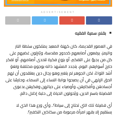
ADVERTISEMENT
بقلم: سمية الفقيه
في العصور القديمة، كان كهنة المعبد يمتلكون سلطة النار
والرمز، يرفعون أصابعهم كحدودٍ مقدسة، ويُنزِلون غضبهم على
كل من يجرؤ على التفكير، أو بزوغ فكرة تتحدى أصنامهم، أو تفكر
خارج أسوارهم. اليوم، يتجدد المشهد ذاته بوجوهٍ مختلفة ولغةٍ
أشد التواءً، لكن الجوهر لم يتغير وهو رجال دين يعتقدون أن لهم
الحق الإلهي في أن يصبحوا بوابة النساء إلى السماء، وحارسًا على
أجسادهن وأفكارهن، وأوصياء على حياتهن وفكرهن بدعوى
الفضيلة باسم الدين، ويُحولون الحياة إلى حلبة إذلال دائم.
أي فضيلة تلك التي تحتاج إلى سياط؟.. وأي ورع هذا الذي لا
يستقيم إلا بقهر امرأة مرعوبة من سكاكين التكفير؟.