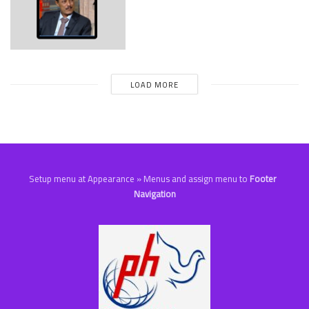
LOAD MORE
Setup menu at Appearance » Menus and assign menu to
Footer
Navigation