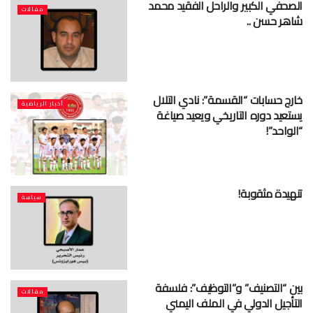
الصحفي الكبير والراحل الفقيد محمد
مقالات
شاهر حسن ..
خارج حسابات “القسمة”: نادي التلال
أخبار الرياضية
يستعيد دوره التاريخي ويعيد صياغة
“الواحد”!
تنهيدة مثقوبة!
سياسة
بين “التصنيف” و”التوظيف”: فلسفة
مقالات
التأجيل الدولي في الملف اليمني