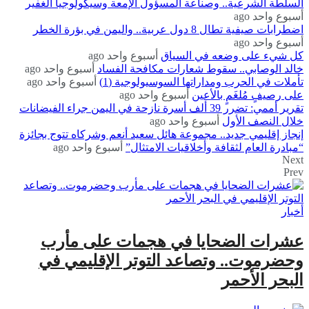
السلطة الشرعية.. وصناعة المسؤول الإمعة وسيكولوجيا الغفير
أسبوع واحد ago
اضطرابات صيفية تطال 8 دول عربية.. واليمن في بؤرة الخطر
أسبوع واحد ago
كل شيء على وضعه في السياق
أسبوع واحد ago
خالد الوصابي.. سقوط شعارات مكافحة الفساد
أسبوع واحد ago
تأملات في الحرب ومداراتها السوسيولوجية (1)
أسبوع واحد ago
على رصيفٍ مُلغَمٍ بالأعين
أسبوع واحد ago
تقرير أممي: تضرر 39 ألف أسرة نازحة في اليمن جراء الفيضانات
خلال النصف الأول
أسبوع واحد ago
إنجاز إقليمي جديد.. مجموعة هائل سعيد أنعم وشركاه تتوج بجائزة
“مبادرة العام لثقافة وأخلاقيات الامتثال”
أسبوع واحد ago
Next
Prev
أخبار
عشرات الضحايا في هجمات على مأرب
وحضرموت.. وتصاعد التوتر الإقليمي في
البحر الأحمر