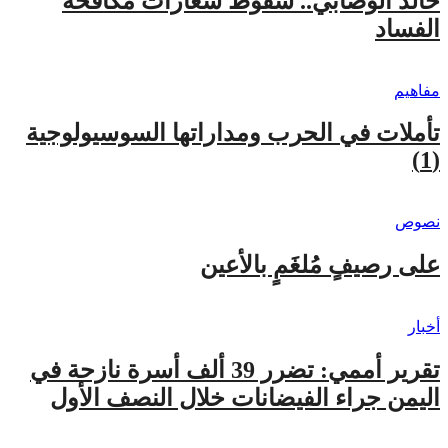
خالد الوصابي.. سقوط شعارات مكافحة
الفساد
مفاهيم
تأملات في الحرب ومداراتها السوسيولوجية
(1)
نصوص
على رصيفٍ مُلغَمٍ بالأعين
أخبار
تقرير أممي: تضرر 39 ألف أسرة نازحة في
اليمن جراء الفيضانات خلال النصف الأول