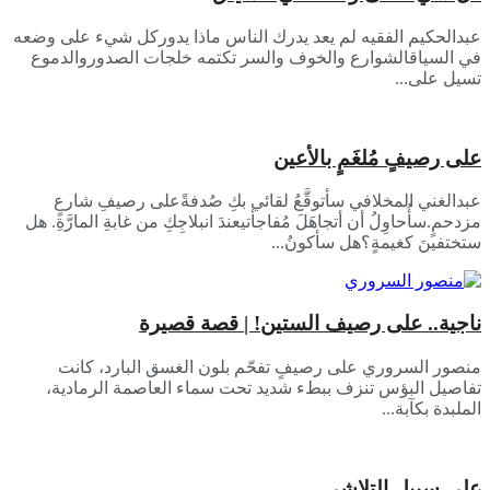
عبدالحكيم الفقيه لم يعد يدرك الناس ماذا يدوركل شيء على وضعه
في السياقالشوارع والخوف والسر تكتمه خلجات الصدوروالدموع
تسيل على...
على رصيفٍ مُلغَمٍ بالأعين
عبدالغني المخلافي سأتوقَّعُ لقائي بكِ صُدفةًعلى رصيفِ شارعٍ
مزدحمٍ.سأُحاوِلُ أن أتجاهَلَ مُفاجأتيعندَ انبلاجِكِ من غابةِ المارَّةِ. هل
ستختفينَ كغيمةٍ؟هل سأكونُ...
ناجية.. على رصيف الستين! | قصة قصيرة
منصور السروري على رصيفٍ تفحّم بلون الغسق البارد، كانت
تفاصيل البؤس تنزف ببطء شديد تحت سماء العاصمة الرمادية،
الملبدة بكآبة...
على سبيل التلاشي