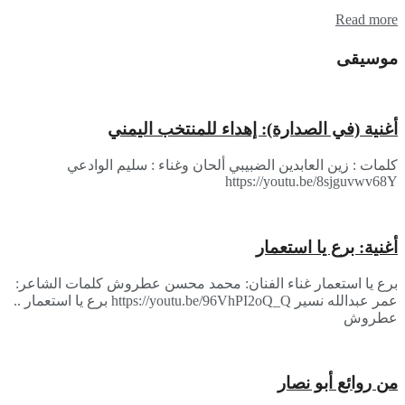
Read more
موسيقى
أغنية (في الصدارة): إهداء للمنتخب اليمني
كلمات : زين العابدين الضبيبي ألحان وغناء : سليم الوادعي
https://youtu.be/8sjguvwv68Y
أغنية: برع يا استعمار
برع يا استعمار غناء الفنان: محمد محسن عطروش كلمات الشاعر:
عمر عبدالله نسير https://youtu.be/96VhPI2oQ_Q برع يا استعمار ..
عطروش
من روائع أبو نصار