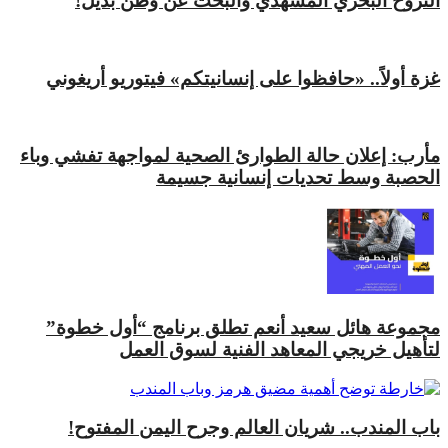
النزوح البحري المشهدي والبحث عن وطن بديل!
غزة أولاً.. «حافظوا على إنسانيتكم» فيتوريو أريغوني
مأرب: إعلان حالة الطوارئ الصحية لمواجهة تفشي وباء
الحصبة وسط تحديات إنسانية جسيمة
مجموعة هائل سعيد أنعم تطلق برنامج “أول خطوة”
لتأهيل خريجي المعاهد الفنية لسوق العمل
باب المندب.. شريان العالم وجرح اليمن المفتوح!