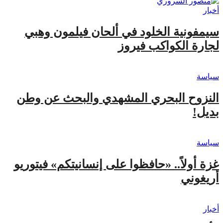
أخبار
سيمفونية الخلود في ألحان فيلمون وهبي
لجارة الكواكب فيروز
سياسة
النزوح البحري المشهدي والبحث عن وطن
بديل!
سياسة
غزة أولاً.. «حافظوا على إنسانيتكم» فيتوريو
أريغوني
أخبار