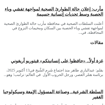
مأرب: إعلان حالة الطوارئ الصحية لمواجهة تفشي وباء
الحصبة وسط تحديات إنسانية جسيمة
أعلنت السلطات الصحية في محافظة مأرب حالة الطوارئ الصحية
لمواجهة تفشي وباء الحصبة بين السكان ومخيمات النزوح في
المحافظة، في...
مقالات
غزة أولاً.. «حافظوا على إنسانيتكم» فيتوريو أريغوني
بقلم: عبدالباري طاهر منذ اجتماع شَرم الشَّيخ في13 أكتوبر 2025،
برئاسة هتلر العصر، ورجل الحروب الأول في العالم: ترامب؛ وهو...
السلطة الشرعية.. وصناعة المسؤول الإمعة وسيكولوجيا
الغفير