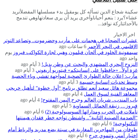
سكينة شجاع الدين تسأله كل يومقبل بدء مسلسلها المفضلأتريد
عشاء؟يرد : بنعم أحياناوأخرى يريد أن يرى سعادتهاوهي تندمج
بالأحداثتاركة نوافذ...
اخر الاخبار
عشرات الضحايا في هجمات على مأرب وحضرموت.. وتصاعد التوتر
الإقليمي في البحر الأحمر
6 ساعات ago
سيمفونية الخلود في ألحان فيلمون وهبي لجارة الكواكب فيروز
يوم
واحد ago
النزوح البحري المشهدي والبحث عن وطن بديل!
3 أيام ago
غزة أولاً.. «حافظوا على إنسانيتكم» فيتوريو أريغوني
3 أيام ago
مأرب: إعلان حالة الطوارئ الصحية لمواجهة تفشي وباء الحصبة
وسط تحديات إنسانية جسيمة
3 أيام ago
مجموعة هائل سعيد أنعم تطلق برنامج “أول خطوة” لتأهيل خريجي
المعاهد الفنية لسوق العمل
4 أيام ago
باب المندب.. شريان العالم وجرح اليمن المفتوح!
4 أيام ago
فيروز… زنبقة الخمائل السماوية
5 أيام ago
تأملات في الحرب ومداراتها السوسيولوجية (2)
6 أيام ago
​”الصدمة الصينية الثانية”.. واشنطن تواجه خطر فقدان هيمنتها
التكنولوجية!
6 أيام ago
طوفان من المهاجرين المغاربة في سبتة يضع مدريد والرباط أمام
اختبار أمني وتنموي حرج
6 أيام ago