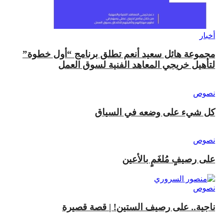
أخبار
مجموعة هائل سعيد أنعم تطلق برنامج “أول خطوة”
لتأهيل خريجي المعاهد الفنية لسوق العمل
نصوص
كل شيء على وضعه في السياق
نصوص
على رصيفٍ مُلغَمٍ بالأعين
نصوص
ناجية.. على رصيف الستين! | قصة قصيرة