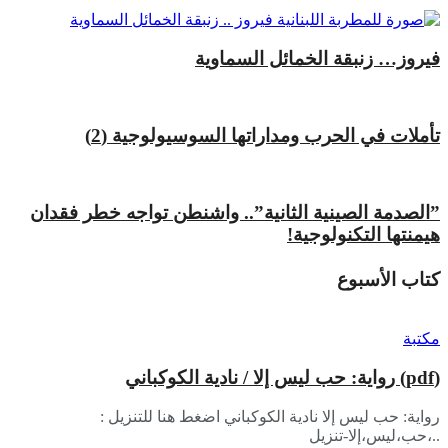
فيروز… زنبقة الخمائل السماوية
تأملات في الحرب ومداراتها السوسيولوجية (2)
​”الصدمة الصينية الثانية”.. واشنطن تواجه خطر فقدان
هيمنتها التكنولوجية!
كتاب الأسبوع
مكتبة
(pdf) رواية: حب ليس إلا / نادية الكوكباني
رواية: حب ليس إلا نادية الكوكباني اضغط هنا للتنزيل :
..،حب،ليس،إلا-تنزيل