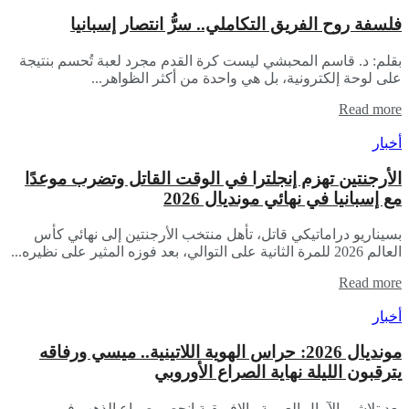
فلسفة روح الفريق التكاملي.. سرُّ انتصار إسبانيا
بقلم: د. قاسم المحبشي ليست كرة القدم مجرد لعبة تُحسم بنتيجة
على لوحة إلكترونية، بل هي واحدة من أكثر الظواهر...
Read more
أخبار
الأرجنتين تهزم إنجلترا في الوقت القاتل وتضرب موعدًا
مع إسبانيا في نهائي مونديال 2026
​بسيناريو دراماتيكي قاتل، تأهل منتخب الأرجنتين إلى نهائي كأس
العالم 2026 للمرة الثانية على التوالي، بعد فوزه المثير على نظيره...
Read more
أخبار
مونديال 2026: حراس الهوية اللاتينية.. ميسي ورفاقه
يترقبون الليلة نهاية الصراع الأوروبي
​بعد تلاشي الآمال العربية والإفريقية انحصر صراع الذهب في